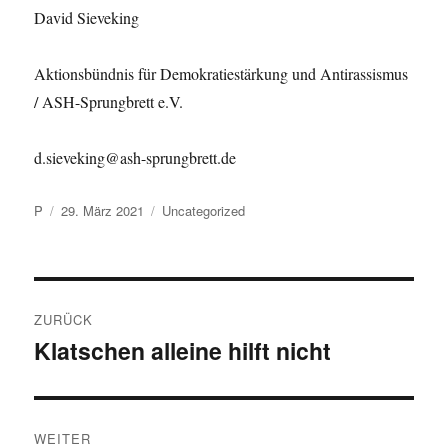
David Sieveking
Aktionsbündnis für Demokratiestärkung und Antirassismus
/ ASH-Sprungbrett e.V.
d.sieveking@ash-sprungbrett.de
Autor
Veröffentlicht
Kategorien
P
29. März 2021
Uncategorized
am
Beitragsnavigation
ZURÜCK
Klatschen alleine hilft nicht
Vorheriger
Beitrag:
WEITER