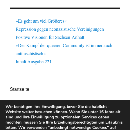
»Es geht um viel Größeres«
Repression gegen neonazistische Vereinigungen
Positive Visionen für Sachsen-Anhalt
»Der Kampf der queeren Community ist immer auch
antifaschistisch«
Inhalt Ausgabe 221
Startseite
Untermen
Über uns
anzeigen
Wir benötigen Ihre Einwilligung, bevor Sie die hab8cht -
Website weiter besuchen können.
Wenn Sie unter 16 Jahre alt
Untermen
Unsere Aktionen
sind und Ihre Einwilligung zu optionalen Services geben
anzeigen
möchten, müssen Sie Ihre Erziehungsberechtigten um Erlaubnis
bitten.
Wir verwenden "unbedingt notwendige Cookies" auf