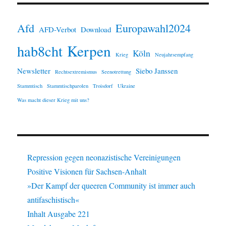
Afd
Europawahl2024
AFD-Verbot
Download
Kerpen
hab8cht
Köln
Krieg
Neujahrsempfang
Newsletter
Siebo Janssen
Rechtsextremismus
Seenotrettung
Stammtisch
Stammtischparolen
Troisdorf
Ukraine
Was macht dieser Krieg mit uns?
Repression gegen neonazistische Vereinigungen
Positive Visionen für Sachsen-Anhalt
»Der Kampf der queeren Community ist immer auch
antifaschistisch«
Inhalt Ausgabe 221