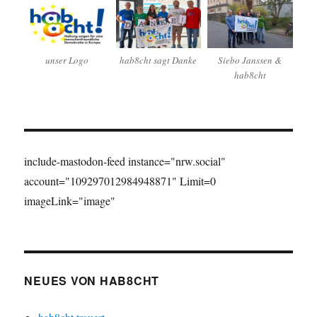
unser Logo
hab8cht sagt Danke
Siebo Janssen &
hab8cht
include-mastodon-feed instance="nrw.social"
account="109297012984948871" Limit=0
imageLink="image"
NEUES VON HAB8CHT