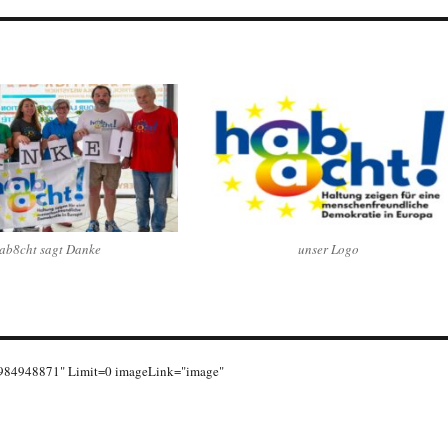
ab8cht sagt Danke
unser Logo
12984948871" Limit=0 imageLink="image"