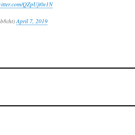
witter.com/QZpUjt0e1N
b8cht)
April 7, 2019