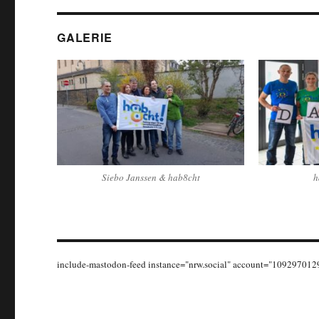
GALERIE
Siebo Janssen & hab8cht
h
include-mastodon-feed instance="nrw.social" account="1092970