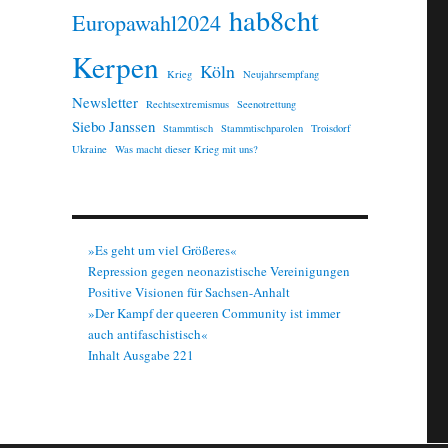
hab8cht
Europawahl2024
Kerpen
Köln
Krieg
Neujahrsempfang
Newsletter
Rechtsextremismus
Seenotrettung
Siebo Janssen
Stammtisch
Stammtischparolen
Troisdorf
Ukraine
Was macht dieser Krieg mit uns?
»Es geht um viel Größeres«
Repression gegen neonazistische Vereinigungen
Positive Visionen für Sachsen-Anhalt
»Der Kampf der queeren Community ist immer
auch antifaschistisch«
Inhalt Ausgabe 221