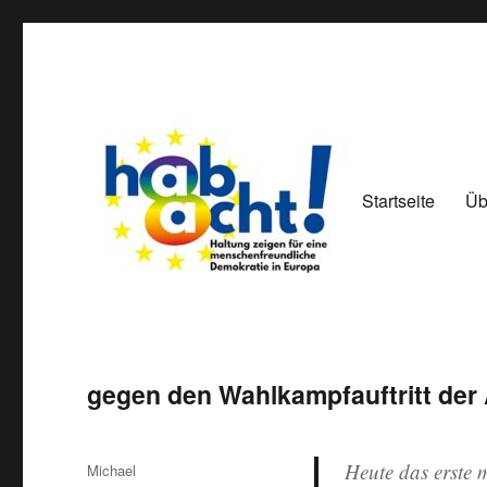
Startseite
Üb
Haltung zeigen für eine menschenfreundliche Demokratie
hab8cht
gegen den Wahlkampfauftritt der 
Heute das erste 
Autor
Michael