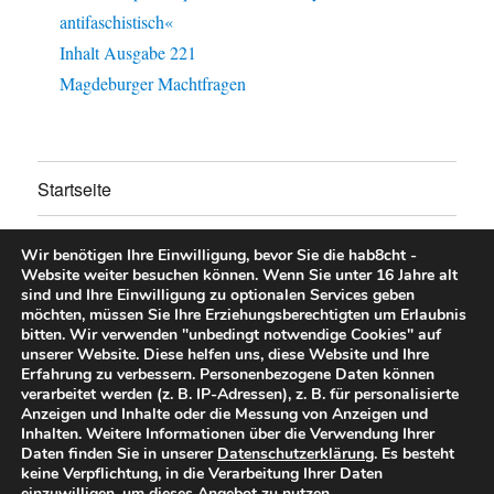
antifaschistisch«
Inhalt Ausgabe 221
Magdeburger Machtfragen
Startseite
Untermen
Über uns
anzeigen
Wir benötigen Ihre Einwilligung, bevor Sie die hab8cht -
Website weiter besuchen können.
Wenn Sie unter 16 Jahre alt
Untermen
Unsere Aktionen
sind und Ihre Einwilligung zu optionalen Services geben
anzeigen
möchten, müssen Sie Ihre Erziehungsberechtigten um Erlaubnis
bitten.
Wir verwenden "unbedingt notwendige Cookies" auf
Untermen
Mitglied/Spenden/Mitmachen
unserer Website. Diese helfen uns, diese Website und Ihre
anzeigen
Erfahrung zu verbessern.
Personenbezogene Daten können
verarbeitet werden (z. B. IP-Adressen), z. B. für personalisierte
Downloads
Anzeigen und Inhalte oder die Messung von Anzeigen und
Inhalten.
Weitere Informationen über die Verwendung Ihrer
Daten finden Sie in unserer
Datenschutzerklärung
.
Es besteht
Impressum & Datenschutz
keine Verpflichtung, in die Verarbeitung Ihrer Daten
einzuwilligen, um dieses Angebot zu nutzen.