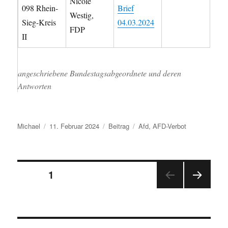
Nicole
098 Rhein-
Brief
Westig,
Sieg-Kreis
04.03.2024
FDP
II
angeschriebene Bundestagsabgeordnete und deren
Antworten
Autor
Veröffentlicht
Kategorien
Schlagwörter
Michael
11. Februar 2024
Beitrag
Afd
,
AFD-Verbot
am
Seitennummerierung
SEITE
1
NÄC
der
HSTE
SEIT
Beiträge
E