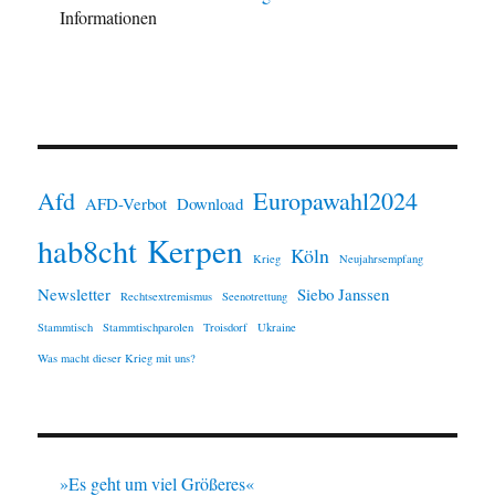
Informationen
Afd
Europawahl2024
AFD-Verbot
Download
Kerpen
hab8cht
Köln
Krieg
Neujahrsempfang
Newsletter
Siebo Janssen
Rechtsextremismus
Seenotrettung
Stammtisch
Stammtischparolen
Troisdorf
Ukraine
Was macht dieser Krieg mit uns?
»Es geht um viel Größeres«