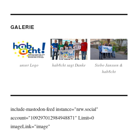
GALERIE
unser Logo
hab8cht sagt Danke
Siebo Janssen &
hab8cht
include-mastodon-feed instance="nrw.social"
account="109297012984948871" Limit=0
imageLink="image"