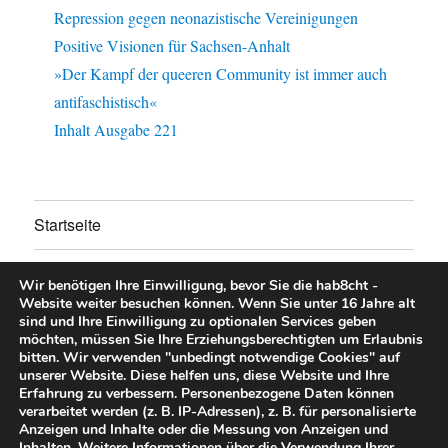
Repression gegen neonazistische Vereinigungen
Positive Visionen für Sachsen-Anhalt
»Der Kampf der queeren Community ist immer auch
antifaschistisch«
Inhalt Ausgabe 221
Startseite
Untermen
Über uns
anzeigen
Wir benötigen Ihre Einwilligung, bevor Sie die hab8cht -
Website weiter besuchen können.
Wenn Sie unter 16 Jahre alt
Untermen
Unsere Aktionen
sind und Ihre Einwilligung zu optionalen Services geben
anzeigen
möchten, müssen Sie Ihre Erziehungsberechtigten um Erlaubnis
bitten.
Wir verwenden "unbedingt notwendige Cookies" auf
Untermen
Mitglied/Spenden/Mitmachen
unserer Website. Diese helfen uns, diese Website und Ihre
anzeigen
Erfahrung zu verbessern.
Personenbezogene Daten können
verarbeitet werden (z. B. IP-Adressen), z. B. für personalisierte
Downloads
Anzeigen und Inhalte oder die Messung von Anzeigen und
Inhalten.
Weitere Informationen über die Verwendung Ihrer