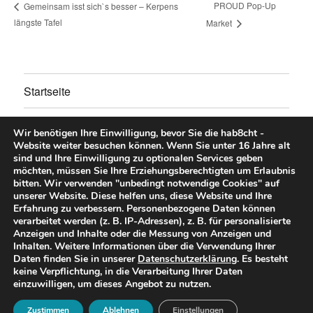
PROUD Pop-Up
Gemeinsam isst sich`s besser – Kerpens
längste Tafel
Market
Startseite
Untermen
Über uns
anzeigen
Wir benötigen Ihre Einwilligung, bevor Sie die hab8cht -
Website weiter besuchen können.
Wenn Sie unter 16 Jahre alt
Untermen
Unsere Aktionen
sind und Ihre Einwilligung zu optionalen Services geben
anzeigen
möchten, müssen Sie Ihre Erziehungsberechtigten um Erlaubnis
bitten.
Wir verwenden "unbedingt notwendige Cookies" auf
Untermen
Mitglied/Spenden/Mitmachen
unserer Website. Diese helfen uns, diese Website und Ihre
anzeigen
Erfahrung zu verbessern.
Personenbezogene Daten können
verarbeitet werden (z. B. IP-Adressen), z. B. für personalisierte
Downloads
Anzeigen und Inhalte oder die Messung von Anzeigen und
Inhalten.
Weitere Informationen über die Verwendung Ihrer
Daten finden Sie in unserer
Datenschutzerklärung
.
Es besteht
Impressum & Datenschutz
keine Verpflichtung, in die Verarbeitung Ihrer Daten
einzuwilligen, um dieses Angebot zu nutzen.
hab8cht
Stolz präsentiert von WordPress
Zustimmen
Ablehnen
Einstellungen